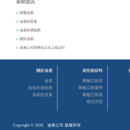
新聞資訊
>
模切沖型
可提供Kapton®、Nomex®、3
聯繫迪索
ROGERS®、Nitto®、SAA
迪索的質量
迪索的價值觀
關於迪索
迪索公司新网站正式上线运行
關於迪索
高性能材料
迪索
聚酰亞胺管
迪索的價值觀
聚酰亞胺膠帶
迪索的質量
聚酰亞胺膜
模切沖型
Copyright © 2026 迪索公司