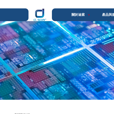
關於迪索
產品與
我們的公司
高性能材料
迪索格林-絕緣材
>
迪索
關於迪索
精密工業製品
>
聚酰亞胺管
>
GREEN 聚酰亞胺管主要應
迪索的價值觀
護，溫度傳感器，光纖傳輸器
誠信 | 責任 | 協作 | 創新
入診療設備用導管，及各種腐
智能控制技術
>
聚酰亞胺膠帶
>
GREEN 聚酰亞胺膠帶主要
迪索的質量
保護金手指和其它高檔電器的
質量政策 | 客戶滿意度 | 無缺
纜、線圈、電容、鋰電池在H
>
聚酰亞胺膜
GREEN 聚酰亞胺膜主要適
敏膠帶、絕緣套管、複合絕緣，P